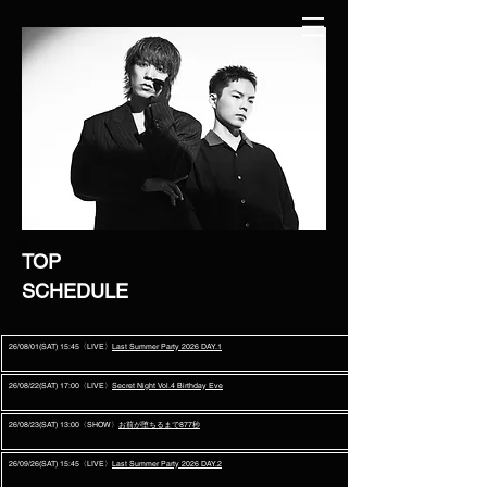
TOP
SCHEDULE
26/08/01(SAT) 15:45〈LIVE〉
Las
t Summer Party 2026 DAY.1
26/08/22(SAT) 17:00〈LIVE〉
Secret Night Vol.4 Birthday Eve
26/08/23(SAT) 13:00〈SHOW〉
お前が堕ちるまで877秒
26/09/26(SAT) 15:45〈LIVE〉
Last Summer Party 2026 DAY.2