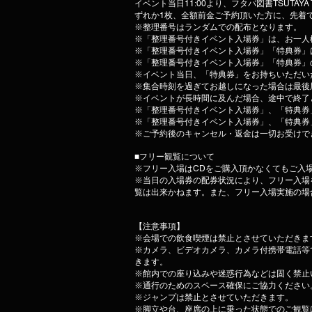
イベント当日11:00より、フタバ図書TSUTAYA TER
ずれか1枚、全額前金ご予約頂いた方に、先着で
※整理番号はランダムでの配布となります。
※「整理番号付きイベント入場券」は、お一人
※「整理番号付きイベント入場券」「特典券」
※「整理番号付きイベント入場券」「特典券」
※イベント当日、「特典券」をお持ちいただい
※集合時刻を過ぎてお越しになった場合は最後
※イベントが長時間に及んだ場合、途中で終了
※「整理番号付きイベント入場券」、「特典券
※「整理番号付きイベント入場券」、「特典券
※ご予約後のキャンセル・返金は一切お受けで
■フリー観覧について
※フリー入場はCDをご購入頂かなくてもご入
※当日の入場券の配券状況により、フリー入場
覧は出来かねます。また、フリー入場実施の場
【注意事項】
※会場での飲食喫煙は禁止とさせていただきま
※カメラ、ビデオカメラ、カメラ付携帯電話等
きます。
※館内での座り込みや迷惑行為などは固く禁止
※通行のためのスペース確保にご協力ください
※ジャンプは禁止とさせていただきます。
※脚立や台、座席の上に乗った状態でのご観覧