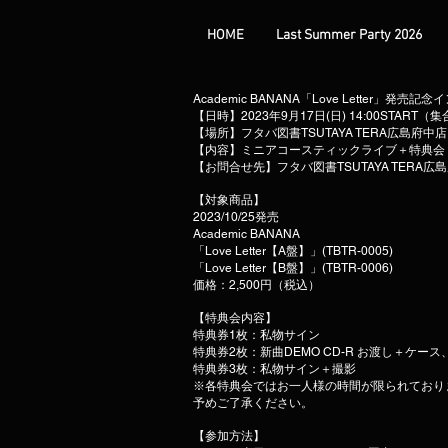
HOME
Last Summer Party 2026
Academic BANANA「Love Letter」発売
【日時】2023年9月17日(日) 14:00START（集
【場所】フタバ図書TSUTAYA TERA広島府中
【内容】ミニアコースティックライブ＋特典会
【お問合せ先】フタバ図書TSUTAYA TERA広島府中
【対象商品】
2023/10/25発売
Academic BANANA
「Love Letter【A盤】」(TBTR-0005)
「Love Letter【B盤】」(TBTR-0006)
価格：2,500円（税込）
【特典会内容】
特典券1枚：私物サイン
特典券2枚：新曲DEMO CD-R お渡し＋ケー
特典券3枚：私物サイン＋撮影
※各特典会ではお一人様の時間が限られており
予めご了承ください。
【参加方法】