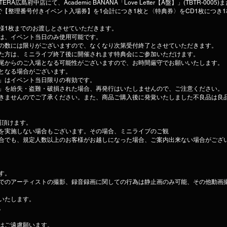
A広島府中店にて、Academic BANANA「Love Letter【A盤】」(TBTR-0005)または
【整理番号付きイベント入場券】を1会計につき1枚と〈特典券〉をCD1枚につき
様1枚までのお渡しとさせていただきます。
は、イベント当日のみ使用可能です。
の数には限りがございますので、なくなり次第受付終了とさせていただきます。
た方は、ミニライブ終了後に開催されます特典会にご参加いただけます。
尾からのご入場となる可能性がございますので、お時間厳守でお願いいたします。
となる場合がございます。
」はイベント当日限りの有効です。
」を紛失・盗難・破損された場合、再発行はいたしませんので、ご注意ください。
きませんのでご了承ください。また、商品ご購入後に発覚いたしました不良品は良
場頂けます。
を実施しない場合もございます。その場合、ミニライブのご観
合でも、規定人数以上のお客様がお越しになった場合、ご案内出来ない場合がござ
す。
でのアーティストの撮影、録音録画に関しての行為は静止画のみ可能、その他動画
いたします。
。
はご遠慮願います。