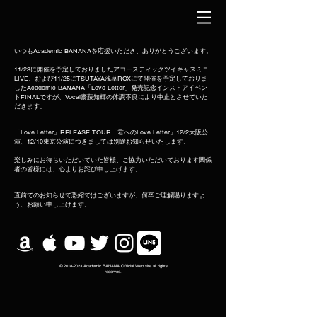
いつもAcademic BANANAを応援いただき、ありがとうございます。
11/23に開催を予定しておりましたアコースティックツイキャスミニ
LIVE、および
11/25にTSUTAYA浅草ROXにて開催を予定しておりま
したAcademic BANANA「Love Letter」発売記念インストアイベン
トFINALですが、Vocal齋藤知輝の体調不良により中止とさせていた
だきます。
「Love Letter」RELEASE TOUR「君へのLove Letter」12/2大阪公
演、12/10東京公演につきましては別途お知らせいたします。
楽しみにお待ちいただいていた皆様、ご協力いただいております関係
者の皆様には、心よりお詫び申し上げます。
直前でのお知らせで恐縮ではございますが、何卒ご理解賜りますよ
う、お願い申し上げます。
©
2018-2023
Academic BANANA Official Web site all rights
reserved.