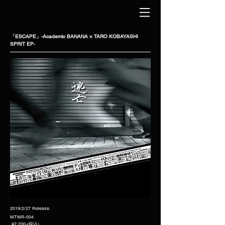
「ESCAPE」-Academic BANANA × TARO KOBAYASHI
SPRIT EP-
2019/2/27 Release.
MTMR-004
¥2,200-(税込)